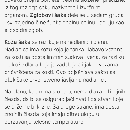
Iz tog razloga šaku nazivamo i izvršnim
OrthoExpert Niš
organom.
Zglobovi šake
dele se u sedam grupa
(060) 032-320-9

O
i svi zajedno čine funkcionalnu celinu i deluju kao
office-
nite
NAMA
ziv
nis@orthoexpert.rs
elipsoidni zglob.
Svetosavska 20,
ORTHOEXPERT
Koža šake
se razlikuje na nadlanici i dlanu.
Niš, Srbija
Nadlanica ima kožu koja je tanka i labavo vezana
Naši
OrthoExpert
za kosti sa dosta limfnih sudova i vena, za razliku
lekari
Podgorica

od kože dlana koja je zadebljala i jakim vezama
i
(068) 107-241
nite
pričvršćena za kosti. Ovo objašnjava zašto se
fizioterapeuti
ziv
office@orthoexpert.me
otok šake prvenstveno javlja na nadlanici.
Ankarski bulevar 35 L1,
Kalendar
Podgorica, Crna Gora
dežurstava
Na dlanu, kao ni na stopalu, nema dlaka niti lojnih
žlezda, da bi se osigurao jači hvat i da stvari koje
Savetodavni
se drže ne bi klizile. Sa druge strane, ima dosta
odbor
znojnih žlezda koje imaju bitnu ulogu u
OrthoExpert
održavanju telesne temperature.
ORTHOEXPERT