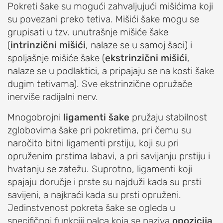
EDUCATION
Pokreti šake su mogući zahvaljujući mišićima koji
su povezani preko tetiva. Mišići šake mogu se
O
grupisati u tzv. unutrašnje mišiće šake
udruženju
(
intrinzični mišići
, nalaze se u samoj šaci) i
OrthoExpert
spoljašnje mišiće šake (
ekstrinzični mišići
,
Education
nalaze se u podlaktici, a pripajaju se na kosti šake
AKTIVNOSTI
dugim tetivama). Sve ekstrinzične opružače
inerviše radijalni nerv.
Novosti
i
Mnogobrojni
ligamenti
šake
pružaju stabilnost
obaveštenja
zglobovima šake pri pokretima, pri čemu su
Drugi
naročito bitni ligamenti prstiju, koji su pri
o
opruženim prstima labavi, a pri savijanju prstiju i
nama
hvatanju se zatežu. Suprotno, ligamenti koji
spajaju doručje i prste su najduži kada su prsti
RAME
savijeni, a najkraći kada su prsti opruženi.
Jedinstvenost pokreta šake se ogleda u
POVREDE
specifičnoj funkciji palca koja se naziva
opozicija