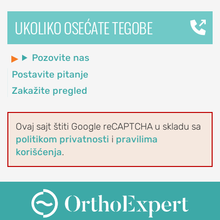
Subakromijalna
UKOLIKO OSEĆATE TEGOBE
dekompresija
LAKAT
Pozovite nas
POVREDE
Postavite pitanje
I
Zakažite pregled
OBOLJENJA
LAKTA
Ovaj sajt štiti Google reCAPTCHA u skladu sa
Prelom
politikom privatnosti
i
pravilima
lakta
korišćenja
.
Prelom
glave
radijusa
lakta
(prelom