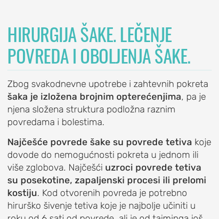
ramena)
HIRURGIJA ŠAKE. LEČENJE
Prelom
ramena
POVREDA I OBOLJENJA ŠAKE.
Raskid
tetive
rotatorne
Zbog svakodnevne upotrebe i zahtevnih pokreta
manžetne
šaka je izložena brojnim opterećenjima
, pa je
njena složena struktura podložna raznim
Iritacija
povredama i bolestima.
tetive
duge
Najčešće povrede šake su povrede tetiva
koje
glave
dovode do nemogućnosti pokreta u jednom ili
bicepsa
više zglobova. Najčešći
uzroci povrede tetiva
Artritis
su posekotine, zapaljenski procesi ili prelomi
ramena
kostiju
. Kod otvorenih povreda je potrebno
(okoštavanje
hirurško šivenje tetiva koje je najbolje učiniti u
ramena)
roku od 6 sati od povrede, ali je od tajminga još