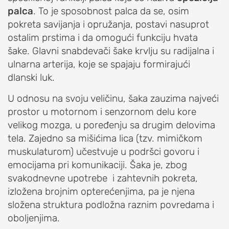
I
palca
. To je sposobnost palca da se, osim
OBOLJENJA
pokreta savijanja i opružanja, postavi nasuprot
RAMENA
ostalim prstima i da omogući funkciju hvata
Sindrom
šake. Glavni snabdevači šake krvlju su radijalna i
bolnog
ulnarna arterija, koje se spajaju formirajući
ramena
dlanski luk.
(impindžment,
U odnosu na svoju veličinu, šaka zauzima najveći
burzitis)
prostor u motornom i senzornom delu kore
Smrznuto
velikog mozga, u poređenju sa drugim delovima
rame
tela. Zajedno sa mišićima lica (tzv. mimičkom
(ukočeno
muskulaturom) učestvuje u podršci govoru i
rame,
emocijama pri komunikaciji. Šaka je, zbog
adhezivni
svakodnevne upotrebe i zahtevnih pokreta,
kapsulitis)
izložena brojnim opterećenjima, pa je njena
Nestabilnost
složena struktura podložna raznim povredama i
ramena
oboljenjima.
(iščašenje