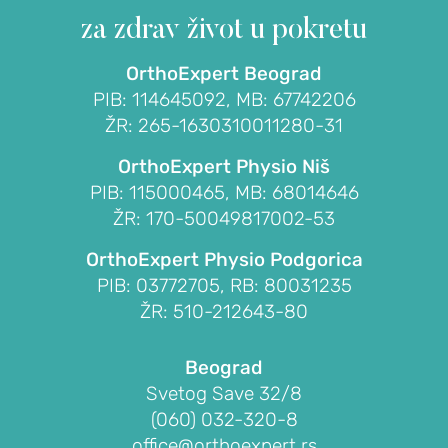
glave
za zdrav život
u pokretu
žbice)
Teniski
OrthoExpert Beograd
lakat
PIB: 114645092, MB: 67742206
(lateralni
ŽR: 265-1630310011280-31
epikondilitis)
OrthoExpert Physio Niš
Golferski
PIB: 115000465, MB: 68014646
lakat
ŽR: 170-50049817002-53
(medijalni
epikondilitis)
OrthoExpert Physio Podgorica
Ukočenost
PIB: 03772705, RB: 80031235
lakta
ŽR: 510-212643-80
(kontraktura
lakta)
Beograd
Svetog Save 32/8
Slobodna
(060) 032-320-8
tela
office@orthoexpert.rs
u