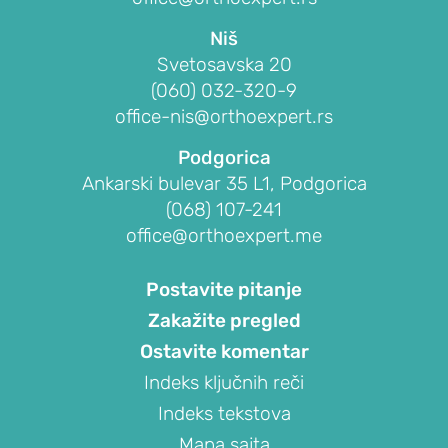
laktu
Niš
Nestabilnost
Svetosavska 20
lakta
(060) 032-320-9
Sindrom
office-nis@orthoexpert.rs
kubitalnog
Podgorica
kanala
Ankarski bulevar 35 L1, Podgorica
PROCEDURE
(068) 107-241
ZA
office@orthoexpert.me
LEČENJE
LAKTA
Postavite pitanje
Zakažite pregled
Blokada
lakta
Ostavite komentar
Indeks ključnih reči
Artroskopija
lakta
Indeks tekstova
Popuštanje
Mapa sajta