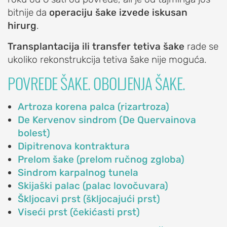
Iritacija
bitnije da
operaciju šake izvede iskusan
akromioklavikularnog
hirurg
.
zgloba
Transplantacija ili transfer tetiva šake
rade se
Iščašenje
ukoliko rekonstrukcija tetiva šake nije moguća.
akromioklavikularnog
POVREDE ŠAKE. OBOLJENJA ŠAKE.
zgloba
Poremećaji
Artroza korena palca (rizartroza)
lopatice:
De Kervenov sindrom (De Quervainova
nestabilna
bolest)
lopatica,
Dipitrenova kontraktura
krilata
Prelom šake (prelom ručnog zgloba)
lopatica
Sindrom karpalnog tunela
PROCEDURE
Skijaški palac (palac lovočuvara)
ZA
Škljocavi prst (škljocajući prst)
LEČENJE
Viseći prst (čekićasti prst)
RAMENA