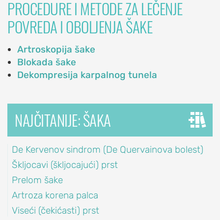
PROCEDURE I METODE ZA LEČENJE
Blokada
POVREDA I OBOLJENJA ŠAKE
ramena
Artroskopija
Artroskopija šake
ramena
Blokada šake
Reparacija
Dekompresija karpalnog tunela
rotatorne
manžetne
ramena
NAJČITANIJE: ŠAKA
Veštačko
rame
De Kervenov sindrom (De Quervainova bolest)
(proteza
Škljocavi (škljocajući) prst
ramena)
Prelom šake
Stabilizacija
ramena
Artroza korena palca
(Bankart
Viseći (čekićasti) prst
operacija)