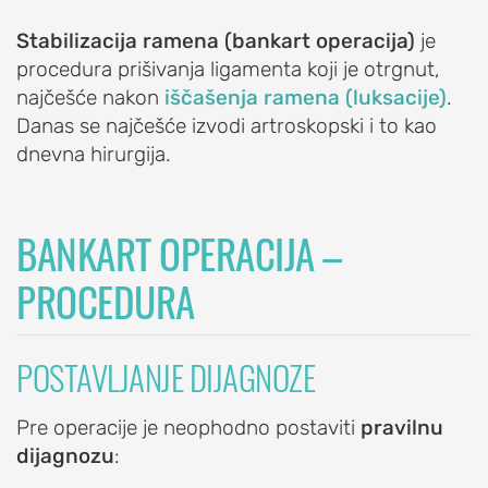
OrthoExpert Niš
Stabilizacija ramena (bankart operacija)
je
(060) 032-320-9

procedura prišivanja ligamenta koji je otrgnut,
O
office-
nite
najčešće nakon
iščašenja ramena (luksacije)
.
NAMA
ziv
nis@orthoexpert.rs
Danas se najčešće izvodi artroskopski i to kao
Svetosavska 20,
ORTHOEXPERT
dnevna hirurgija.
Niš, Srbija
Naši
OrthoExpert
lekari
Podgorica

BANKART OPERACIJA –
i
(068) 107-241
nite
fizioterapeuti
ziv
PROCEDURA
office@orthoexpert.me
Ankarski bulevar 35 L1,
Kalendar
Podgorica, Crna Gora
dežurstava
POSTAVLJANJE DIJAGNOZE
Savetodavni
odbor
Pre operacije je neophodno postaviti
pravilnu
OrthoExpert
dijagnozu
:
ORTHOEXPERT