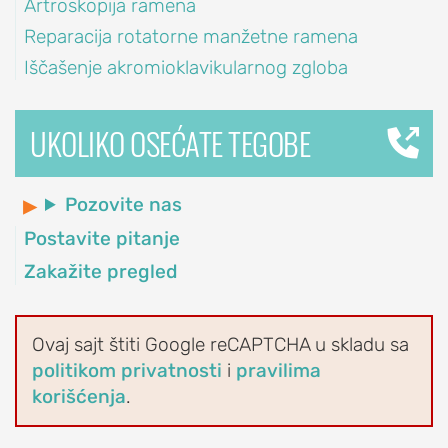
Artroskopija ramena
Blokada
Reparacija rotatorne manžetne ramena
ramena
Iščašenje akromioklavikularnog zgloba
Artroskopija
ramena
UKOLIKO OSEĆATE TEGOBE
Reparacija
rotatorne
manžetne
Pozovite nas
ramena
Postavite pitanje
Veštačko
Zakažite pregled
rame
(proteza
ramena)
Ovaj sajt štiti Google reCAPTCHA u skladu sa
Stabilizacija
politikom privatnosti
i
pravilima
ramena
korišćenja
.
(Bankart
operacija)