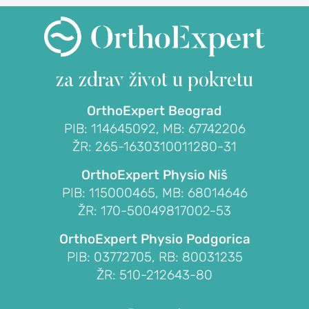
Subakromijalna
dekompresija
LAKAT
za zdrav život
u pokretu
POVREDE
OrthoExpert Beograd
I
PIB: 114645092, MB: 67742206
OBOLJENJA
ŽR: 265-1630310011280-31
LAKTA
OrthoExpert Physio Niš
Prelom
PIB: 115000465, MB: 68014646
lakta
ŽR: 170-50049817002-53
Prelom
OrthoExpert Physio Podgorica
glave
PIB: 03772705, RB: 80031235
radijusa
ŽR: 510-212643-80
lakta
(prelom