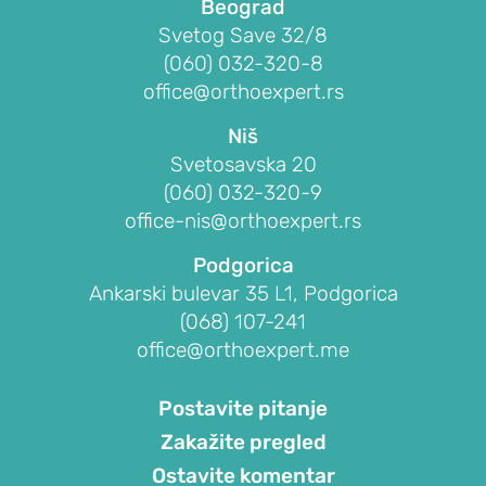
glave
Beograd
žbice)
Svetog Save 32/8
(060) 032-320-8
Teniski
office@orthoexpert.rs
lakat
(lateralni
Niš
epikondilitis)
Svetosavska 20
Golferski
(060) 032-320-9
lakat
office-nis@orthoexpert.rs
(medijalni
Podgorica
epikondilitis)
Ankarski bulevar 35 L1, Podgorica
Ukočenost
(068) 107-241
lakta
office@orthoexpert.me
(kontraktura
lakta)
Postavite pitanje
Slobodna
Zakažite pregled
tela
Ostavite komentar
u