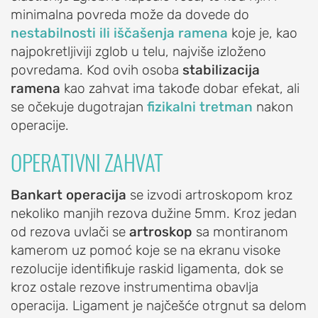
I
minimalna povreda može da dovede do
OBOLJENJA
nestabilnosti ili iščašenja ramena
koje je, kao
RAMENA
najpokretljiviji zglob u telu, najviše izloženo
Sindrom
povredama. Kod ovih osoba
stabilizacija
bolnog
ramena
kao zahvat ima takođe dobar efekat, ali
ramena
se očekuje dugotrajan
fizikalni tretman
nakon
(impindžment,
operacije.
burzitis)
OPERATIVNI ZAHVAT
Smrznuto
rame
Bankart operacija
se izvodi artroskopom kroz
(ukočeno
nekoliko manjih rezova dužine 5mm. Kroz jedan
rame,
od rezova uvlači se
artroskop
sa montiranom
adhezivni
kamerom uz pomoć koje se na ekranu visoke
kapsulitis)
rezolucije identifikuje raskid ligamenta, dok se
Nestabilnost
kroz ostale rezove instrumentima obavlja
ramena
operacija. Ligament je najčešće otrgnut sa delom
(iščašenje