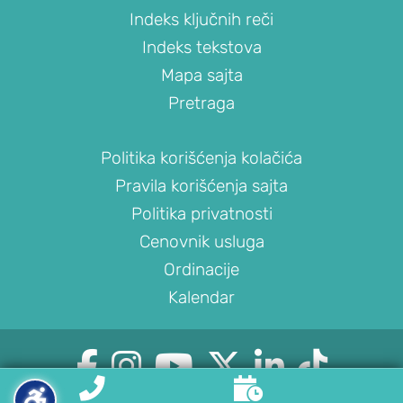
Indeks ključnih reči
laktu
Indeks tekstova
Nestabilnost
lakta
Mapa sajta
Sindrom
Pretraga
kubitalnog
kanala
Politika korišćenja kolačića
PROCEDURE
Pravila korišćenja sajta
ZA
Politika privatnosti
LEČENJE
Cenovnik usluga
LAKTA
Ordinacije
Blokada
Kalendar
lakta
Artroskopija






lakta


Popuštanje