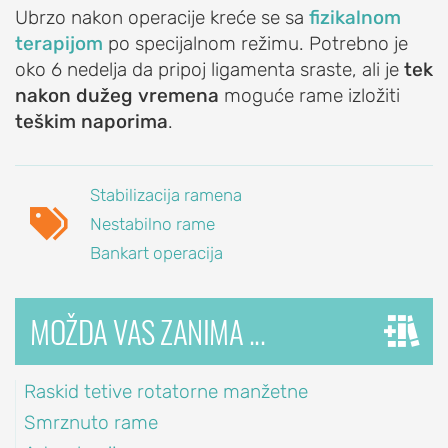
Ubrzo nakon operacije kreće se sa
fizikalnom
Iritacija
terapijom
po specijalnom režimu. Potrebno je
akromioklavikularnog
oko 6 nedelja da pripoj ligamenta sraste, ali je
tek
zgloba
nakon dužeg vremena
moguće rame izložiti
Iščašenje
teškim naporima
.
akromioklavikularnog
zgloba
Poremećaji
Stabilizacija ramena

lopatice:
Nestabilno rame
nestabilna
Bankart operacija
lopatica,
krilata
MOŽDA VAS ZANIMA ...
lopatica
PROCEDURE
ZA
Raskid tetive rotatorne manžetne
LEČENJE
Smrznuto rame
RAMENA