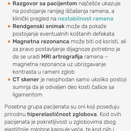
Razgovor sa pacijentom
najčešće ukazuje
EDUCATION
na postojanje ranijeg iščašenja ramena, a
O
klinički pregled na
nestabilnost ramena
udruženju
Rendgenski snimak
može da pokaže
OrthoExpert
postojanje eventualnih koštanih defekata
Education
Magnetna rezonanca
može biti od koristi, ali
AKTIVNOSTI
za pravo postavljanje dijagnoze potrebno je
da se uradi
MRI artrografija
ramena –
Novosti
magnetna rezonanca uz ubrizgavanje
i
kontrasta u rameni zglob
obaveštenja
CT skener
je neophodan samo ukoliko postoji
Drugi
sumnja da je odvaljen deo kosti čašice sa
o
ligamentom
nama
Posebna grupa pacijenata su oni koji poseduju
RAME
prirodnu
hiperelastičnost zglobova
. Kod ovih
pacijenata je pokretljivost u zglobovima zbog
POVREDE
elastičnije zglobne kapsule veća, te kod njih i