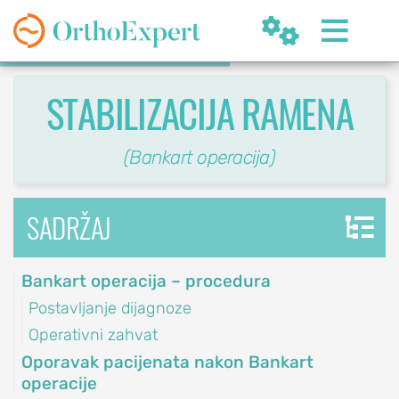


STABILIZACIJA RAMENA
(Bankart operacija)
SR
SADRŽAJ
Bankart operacija – procedura
OrthoExpert
Beograd
Postavljanje dijagnoze

(060) 032-320-8
nite
Operativni zahvat
ziv
office@orthoexpert.rs
Oporavak pacijenata nakon Bankart
Svetog Save 32/8,
operacije
Beograd, Srbija