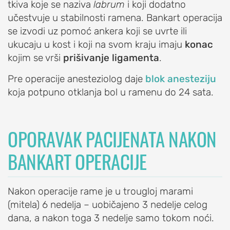
tkiva koje se naziva
labrum
i koji dodatno
ramena)
učestvuje u stabilnosti ramena. Bankart operacija
Prelom
se izvodi uz pomoć ankera koji se uvrte ili
ramena
ukucaju u kost i koji na svom kraju imaju
konac
kojim se vrši
prišivanje ligamenta
.
Raskid
tetive
Pre operacije anesteziolog daje
blok anesteziju
rotatorne
koja potpuno otklanja bol u ramenu do 24 sata.
manžetne
Iritacija
tetive
OPORAVAK PACIJENATA NAKON
duge
BANKART OPERACIJE
glave
bicepsa
Artritis
Nakon operacije rame je u trougloj marami
ramena
(mitela) 6 nedelja – uobičajeno 3 nedelje celog
(okoštavanje
dana, a nakon toga 3 nedelje samo tokom noći.
ramena)