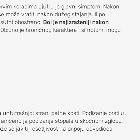
 prvim koracima ujutru je glavni simptom. Nakon
se može vratiti nakon dužeg stajanja ili po
isutni obostrano.
Bol je najizraženiji nakon
. Obično je hroničnog karaktera i simptomi mogu
untutrašnjoj strani petne kosti. Podizanje prstiju
Ograničeno je podizanje stopala u skočnom zglobu
e se javiti i osetljivost na pripoju odvodioca