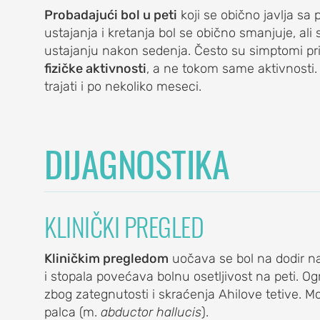
Probadajući bol u peti
koji se obično javlja sa
ustajanja i kretanja bol se obično smanjuje, ali 
ustajanju nakon sedenja. Često su simptomi pr
fizičke aktivnosti
, a ne tokom same aktivnosti
A
trajati i po nekoliko meseci.
eniskusa)
menata) kolena
DIJAGNOSTIKA
no, bol u čašici)
KLINIČKI PREGLED
ne jame)
ENA
Kliničkim pregledom
uočava se bol na dodir na 
i stopala povećava bolnu osetljivost na peti. 
zbog zategnutosti i skraćenja Ahilove tetive. Mož
palca (m.
abductor hallucis
).