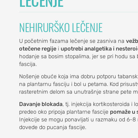
NEHIRURŠKO LEČENJE
U početnim fazama lečenje se zasniva na
vežb
E
otečene regije
i
upotrebi analgetika i nestero
hodanje sa bosim stopalima, jer se pri hodu s
fascija.
Nošenje obuće koja ima dobru potporu tabansko
na plantarnu fasciju i bol u petama. Kod prisus
rasteretnim delom sa unutrašnje strane pete m
Davanje blokada
, tj. injekcija kortikosteroida
LA
predeo oko pripoja plantarne fascije
pomaže u 
Injekcije se mogu ponavljati u razmaku od 6-8 n
dovede do pucanja fascije.