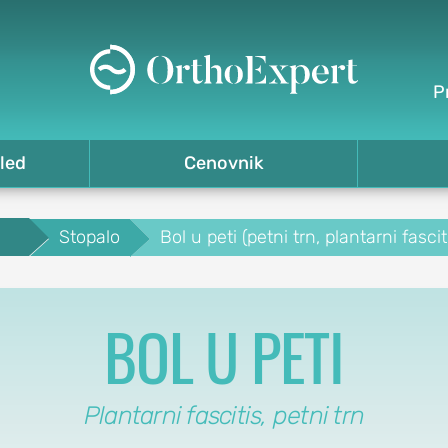
P
led
Cenovnik
.
Stopalo
Bol u peti (petni trn, plantarni fascit
BOL U PETI
Plantarni fascitis, petni trn