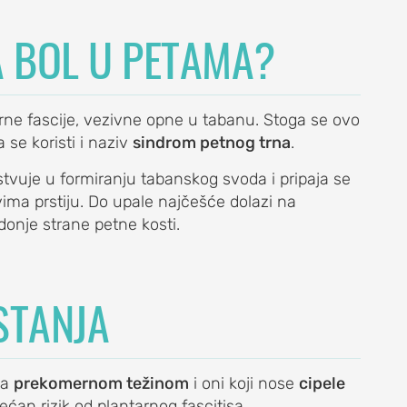
A BOL U PETAMA?
arne fascije, vezivne opne u tabanu. Stoga se ovo
 se koristi i naziv
sindrom petnog trna
.
tvuje u formiranju tabanskog svoda i pripaja se
vima prstiju. Do upale najčešće dolazi na
donje strane petne kosti.
STANJA
sa
prekomernom težinom
i oni koji nose
cipele
́an rizik od plantarnog fascitisa.