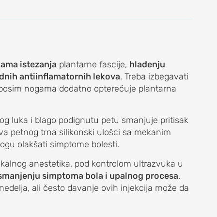
ama istezanja
plantarne fascije,
hlađenju
idnih antiinflamatornih lekova
. Treba izbegavati
a bosim nogama dodatno opterećuje plantarna
g luka i blago podignutu petu smanjuje pritisak
tva petnog trna silikonski ulošci sa mekanim
ogu olakšati simptome bolesti.
 i lokalnog anestetika, pod kontrolom ultrazvuka u
smanjenju simptoma bola i upalnog procesa
.
edelja, ali često davanje ovih injekcija može da