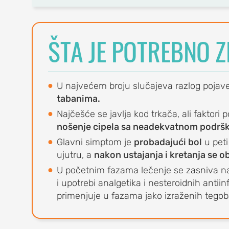
OrthoExpert
Podgorica
ŠTA JE POTREBNO Z
(068) 107-241
NA
office@orthoexpert.me
Ankarski bulevar 35 L1,
, burzitis)
Podgorica, Crna Gora
U najvećem broju slučajeva razlog pojav
vni kapsulitis)
tabanima.
na)
Najčešće se javlja kod trkača, ali faktori 
nošenje cipela sa neadekvatnom podr
Glavni simptom je
probadajući bol
u peti
ujutru, a
nakon ustajanja i kretanja se o
U početnim fazama lečenje se zasniva na
i upotrebi analgetika i nesteroidnih antii
primenjuje u fazama jako izraženih tegob