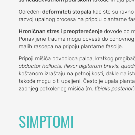
lave žbice)
Određeni
deformiteti stopala
kao što su ravno 
razvoj upalnog procesa na pripoju plantarne fas
Hroničnan stres i preopterećenje
dovode do mik
)
Ponavljene traume mogu dovesti do ponovnog z
malih rascepa na pripoju plantarne fascije.
Pripoji mišića odvodioca palca, kratkog pregibač
abductor hallucis, flexor digitorum brevis, quad
koštanom izraštaju na petnoj kosti, dakle na ist
takođe mogu biti upaljeni. Često je upala plant
zadnjeg potkolenog mišića (m.
tibialis posterior
A
SIMPTOMI
) lakta