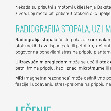
Nekada su prisutni simptomi uklještenja Bakste
živca, koji može biti pritisnut otokom oko upalje
RADIOGRAFIJA STOPALA, UZ I M
A
Radiografija stopala
često pokazuje
normalan 
otok mekih tkiva ispod pete ili petni trn, koštan
odgovor na ponavljani stres na pripoju plantarne
Ultrazvučnim pregledom
može se uočiti
otok 
petni trn na pripoju, kao i znaci mikrotraume ili 
itis)
MRI
(magnetna rezonanca) može definitivno pom
a bolest)
fascije i uočavanju stres-preloma na pripoju na 
LEČENJE