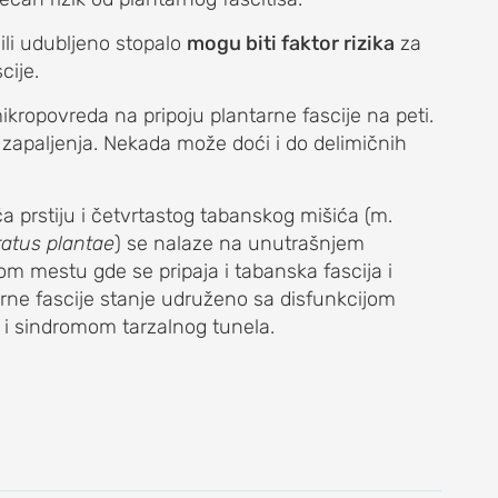
ili udubljeno stopalo
mogu biti faktor rizika
za
cije.
ropovreda na pripoju plantarne fascije na peti.
apaljenja. Nekada može doći i do delimičnih
a prstiju i četvrtastog tabanskog mišića (m.
ratus plantae
) se nalaze na unutrašnjem
om mestu gde se pripaja i tabanska fascija i
arne fascije stanje udruženo sa disfunkcijom
) i sindromom tarzalnog tunela.