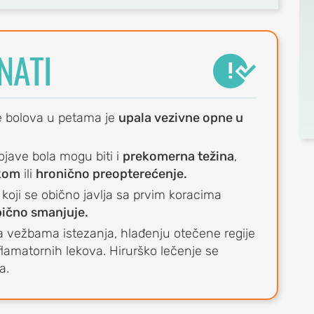
NATI

e bolova u petama je
upala vezivne opne u
pojave bola mogu biti i
prekomerna težina
,
škom
ili
hronično preopterećenje.
 koji se obično javlja sa prvim koracima
bično smanjuje.
 vežbama istezanja, hlađenju otečene regije
nflamatornih lekova. Hirurško lečenje se
a.