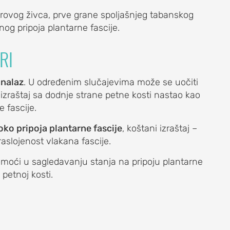
rovog živca, prve grane spoljašnjeg tabanskog
nog pripoja plantarne fascije.
RI
nalaz
. U određenim slučajevima može se uočiti
i izraštaj sa dodnje strane petne kosti nastao kao
 fascije.
oko pripoja plantarne fascije
, koštani izraštaj –
raslojenost vlakana fascije.
oći u sagledavanju stanja na pripoju plantarne
petnoj kosti.