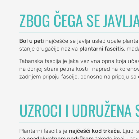
ba
ca, krilata lopatica
ZBOG ČEGA SE JAVLJ
ENA
Bol u peti
najčešće se javlja usled upale plant
stanje drugačije naziva
plantarni fascitis
, mada
Tabanska fascija je jaka vezivna opna koja učes
na
na donjoj strani petne kosti i napred na koreno
zadnjem pripoju fascije, odnosno na pripoju sa 
ja)
UZROCI I UDRUŽENA 
Plantarni fascitis je
najčešći kod trkača
. Ljudi 
sa neadekvatnom podrškom
takođe imaju povec