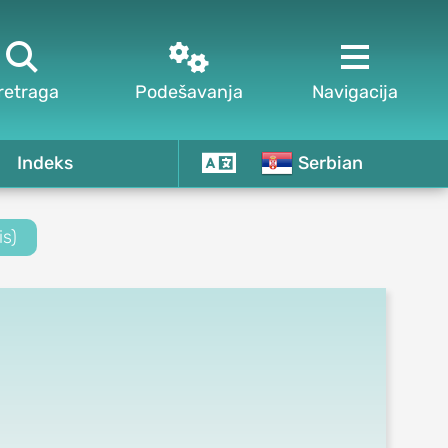



retraga
Podešavanja
Navigacija
Indeks
Serbian
is)